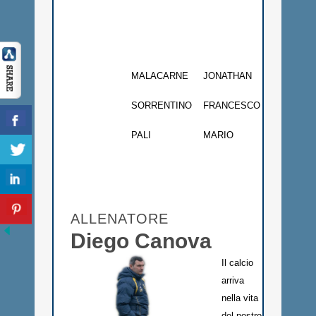
Ce
Ce
MALACARNE
JONATHAN
1991
Ce
SORRENTINO
FRANCESCO
1993
At
PALI
MARIO
1990
At
At
At
ALLENATORE
Diego Canova
Il calcio
arriva
nella vita
del nostro