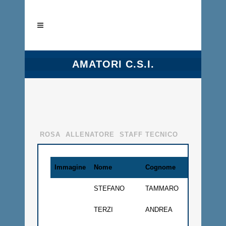
AMATORI C.S.I.
ROSA
ALLENATORE
STAFF TECNICO
Immagine
Nome
Cognome
Anno
R
STEFANO
TAMMARO
1991
Po
TERZI
ANDREA
1993
Di