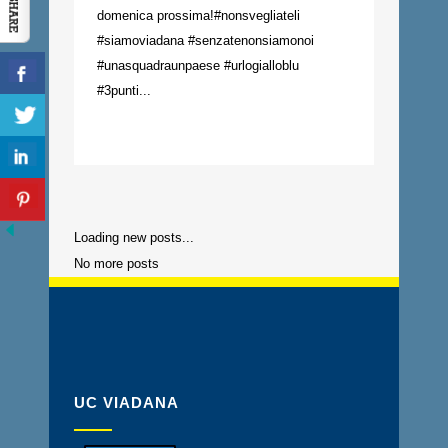
domenica prossima!#nonsvegliateli
#siamoviadana #senzatenonsiamonoi
#unasquadraunpaese #urlogialloblu
#3punti...
Loading new posts...
No more posts
UC VIADANA