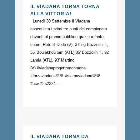
IL VIADANA TORNA TORNA
ALLA VITTORIA!
Lunedì 30 Settembre Il Viadana
concquista i primi tre punti del campionato
davanti al proprio pubblico grazie a tanto
cuore. Reti: 8' Dede (V), 37' rig Bozzolini T,
55' Boulakhouitam (ATL),85' Bozzolini T, 92'
Lamia (ATL), 93' Martino
(V) #viadanaprogettomontagna
#forzaviadana💛💙 #siamoviadana💛💙
#ucv #ss2324 ...
IL VIADANA TORNA DA