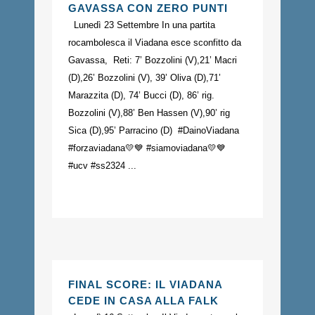
GAVASSA CON ZERO PUNTI
Lunedì 23 Settembre In una partita
rocambolesca il Viadana esce sconfitto da
Gavassa, Reti: 7’ Bozzolini (V),21’ Macri
(D),26’ Bozzolini (V), 39’ Oliva (D),71’
Marazzita (D), 74’ Bucci (D), 86’ rig.
Bozzolini (V),88’ Ben Hassen (V),90’ rig
Sica (D),95’ Parracino (D) #DainoViadana
#forzaviadana💛💙 #siamoviadana💛💙
#ucv #ss2324 ...
FINAL SCORE: IL VIADANA
CEDE IN CASA ALLA FALK