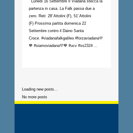
Lunedì 16 Settembre Il Viadana stecca la
partenza in casa. La Falk passa due a
zero. Reti: 28' Attolini (F), 51' Attolini
(F) Prossima partita domenica 22
Settembre contro il Daino Santa
Croce. #viadanafalkgalileo #forzaviadana💛
💙 #siamoviadana💛💙 #ucv #ss2324 ...
Loading new posts...
No more posts