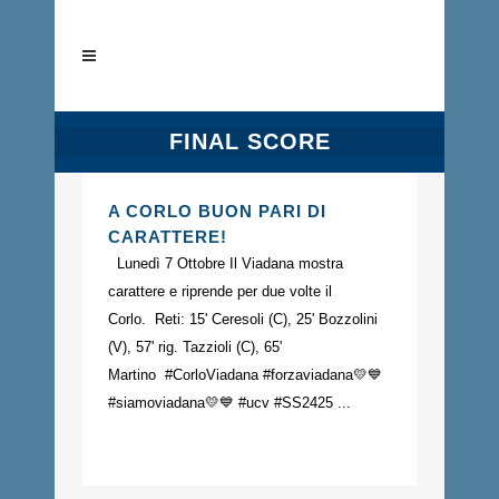
FINAL SCORE
A CORLO BUON PARI DI
CARATTERE!
Lunedì 7 Ottobre Il Viadana mostra
carattere e riprende per due volte il
Corlo. Reti: 15' Ceresoli (C), 25' Bozzolini
(V), 57' rig. Tazzioli (C), 65'
Martino #CorloViadana #forzaviadana💛💙
#siamoviadana💛💙 #ucv #SS2425 ...