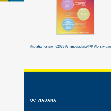
#ripartiamoinsieme2023
#siamoviadana💛💙
#forzavida
UC VIADANA