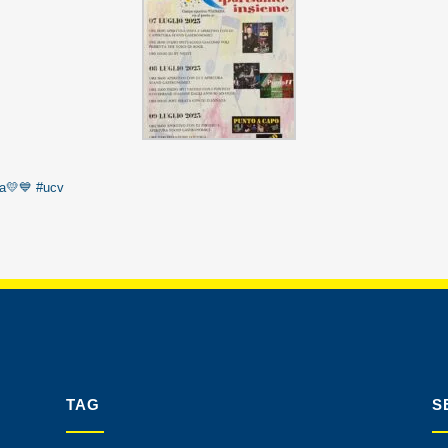
na💛💙
#ucv
TAG
S