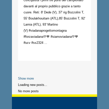
concquista i primi tre punti del campionato
davanti al proprio pubblico grazie a tanto
cuore. Reti: 8' Dede (V), 37' rig Bozzolini T,
55' Boulakhouitam (ATL),85' Bozzolini T, 92'
Lamia (ATL), 93' Martino
(V) #viadanaprogettomontagna
#forzaviadana💛💙 #siamoviadana💛💙
#ucv #ss2324 ...
Show more
Loading new posts...
No more posts