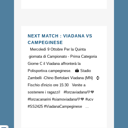
NEXT MATCH : VIADANA VS
CAMPEGINESE
Mercoledì 9 Ottobre Per la Quinta
giornata di Campionato - Prima Categoria
Giorne C il Viadana affronterà la
Polisportiva campeginese. 🏟️ Stadio
Zambelli -Chino Bertolani Viadana (MN) ⌚️
Fischio d'inizio ore 15:30 Venite a
sostenere i ragazzi! #forzaviadana💛💙
#forzacanarini #siamoviadana💛💙 #ucv
#SS2425 #ViadanaCampeginese ...