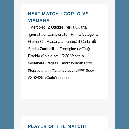
NEXT MATCH : CORLO VS
VIADANA
Mercoledì 2 Ottobre Per la Quarta
giornata di Campionato - Prima Categoria
Giorne C il Viadana affronterà il Corlo. 🏟️
Stadio Zambelli - - Formigine (MO) ⌚️
Fischio d'inizio ore 15:30 Venite a
sostenere i ragazzi! #forzaviadana💛💙
#forzacanarini #siamoviadana💛💙 #ucv
#SS2425 #CorloViadana ...
PLAYER OF THE MATCH!