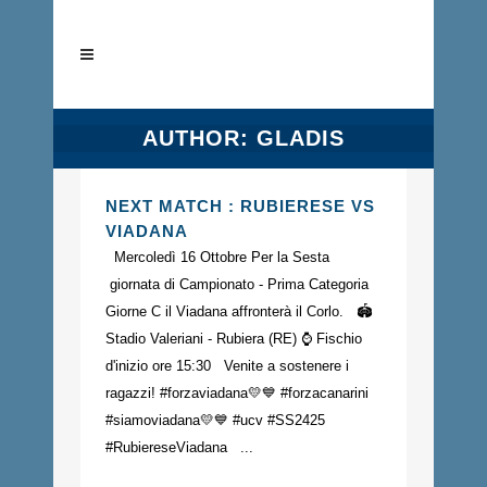
AUTHOR: GLADIS
NEXT MATCH : RUBIERESE VS
VIADANA
Mercoledì 16 Ottobre Per la Sesta
giornata di Campionato - Prima Categoria
Giorne C il Viadana affronterà il Corlo. 🏟️
Stadio Valeriani - Rubiera (RE) ⌚️ Fischio
d'inizio ore 15:30 Venite a sostenere i
ragazzi! #forzaviadana💛💙 #forzacanarini
#siamoviadana💛💙 #ucv #SS2425
#RubiereseViadana ...