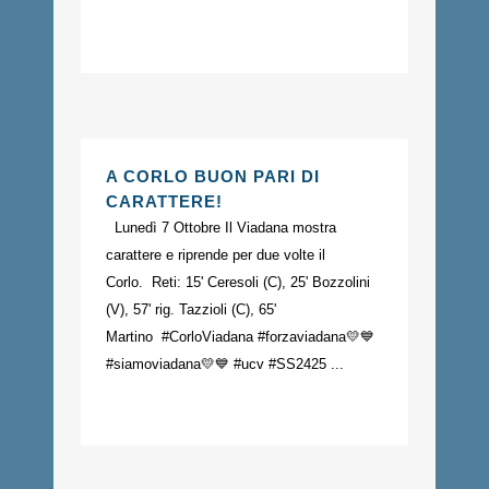
A CORLO BUON PARI DI
CARATTERE!
Lunedì 7 Ottobre Il Viadana mostra
carattere e riprende per due volte il
Corlo. Reti: 15' Ceresoli (C), 25' Bozzolini
(V), 57' rig. Tazzioli (C), 65'
Martino #CorloViadana #forzaviadana💛💙
#siamoviadana💛💙 #ucv #SS2425 ...