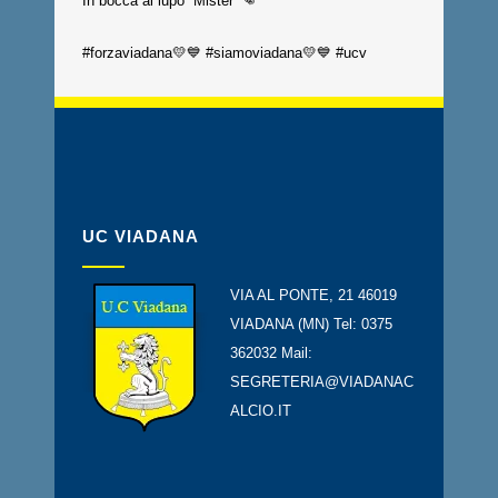
In bocca al lupo Mister 👊
#forzaviadana💛💙 #siamoviadana💛💙 #ucv
UC VIADANA
VIA AL PONTE, 21 46019
VIADANA (MN) Tel: 0375
362032 Mail:
SEGRETERIA@VIADANAC
ALCIO.IT