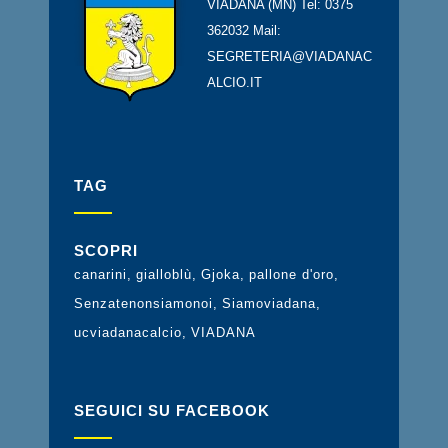
VIADANA (MN) Tel: 0375
362032 Mail:
SEGRETERIA@VIADANAC
ALCIO.IT
TAG
SCOPRI
canarini
gialloblù
Gjoka
pallone d'oro
Senzatenonsiamonoi
Siamoviadana
ucviadanacalcio
VIADANA
SEGUICI SU FACEBOOK