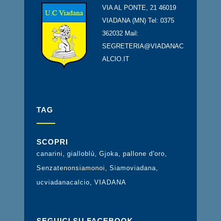
VIA AL PONTE, 21 46019
VIADANA (MN) Tel: 0375
362032 Mail:
SEGRETERIA@VIADANAC
ALCIO.IT
TAG
SCOPRI
canarini
gialloblù
Gjoka
pallone d'oro
Senzatenonsiamonoi
Siamoviadana
ucviadanacalcio
VIADANA
SEGUICI SU FACEBOOK