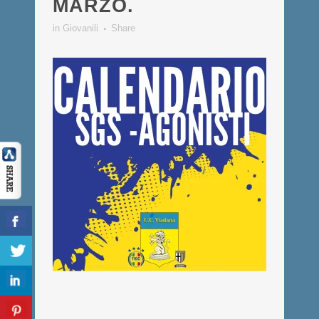
MARZO.
in
Giovanili
Share