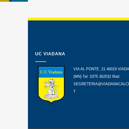
UC VIADANA
VIA AL PONTE, 21 46019 VIAD
(MN) Tel: 0375 362032 Mail:
SEGRETERIA@VIADANACALCI
T