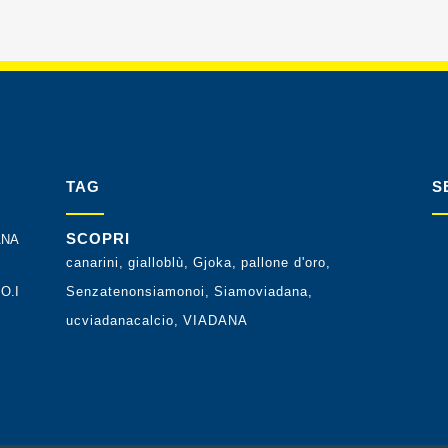
TAG
S
SCOPRI
ANA
canarini
gialloblù
Gjoka
pallone d'oro
O.I
Senzatenonsiamonoi
Siamoviadana
ucviadanacalcio
VIADANA