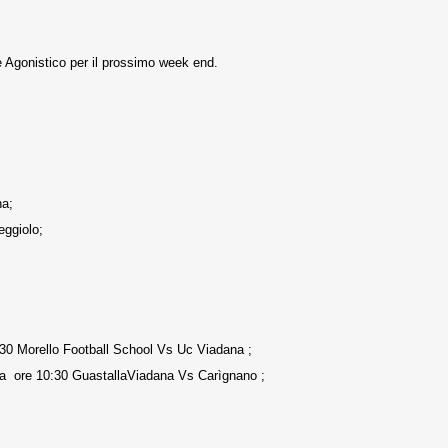
le Agonistico per il prossimo week end.
na;
ggiolo;
30 Morello Football School Vs Uc Viadana ;
la ore 10:30 GuastallaViadana Vs Carìgnano
;