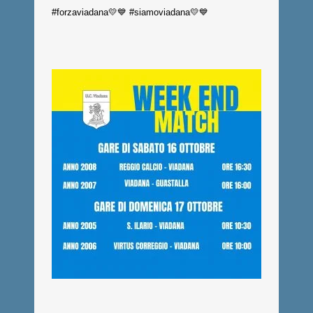
#forzaviadana💛💙 #siamoviadana💛💙