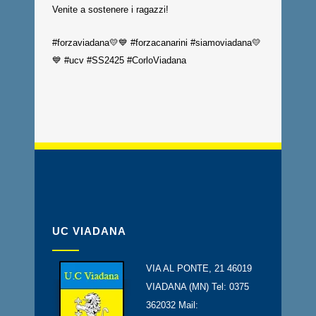
Venite a sostenere i ragazzi!
#forzaviadana💛💙 #forzacanarini #siamoviadana💛
💙 #ucv #SS2425 #CorloViadana
UC VIADANA
VIA AL PONTE, 21 46019
VIADANA (MN) Tel: 0375
362032 Mail: