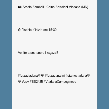
🏟️ Stadio Zambelli -Chino Bertolani Viadana (MN)
⌚️ Fischio d’inizio ore 15:30
Venite a sostenere i ragazzi!
#forzaviadana💛💙 #forzacanarini #siamoviadana💛
💙 #ucv #SS2425 #ViadanaCampeginese