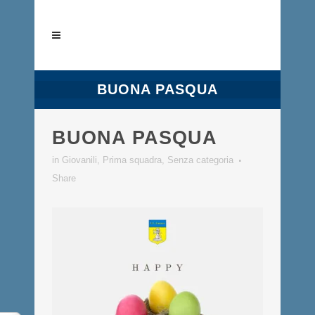
BUONA PASQUA
BUONA PASQUA
in
Giovanili
,
Prima squadra
,
Senza categoria
Share