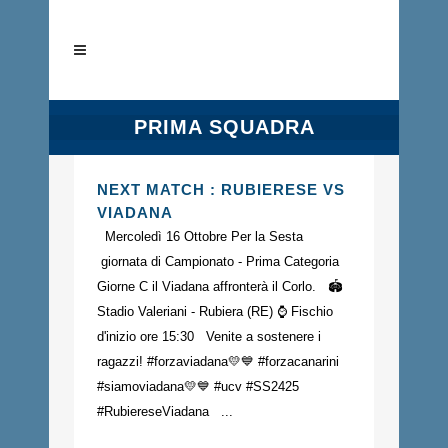
PRIMA SQUADRA
NEXT MATCH : RUBIERESE VS
VIADANA
Mercoledì 16 Ottobre Per la Sesta
giornata di Campionato - Prima Categoria
Giorne C il Viadana affronterà il Corlo. 🏟️
Stadio Valeriani - Rubiera (RE) ⌚️ Fischio
d'inizio ore 15:30 Venite a sostenere i
ragazzi! #forzaviadana💛💙 #forzacanarini
#siamoviadana💛💙 #ucv #SS2425
#RubiereseViadana ...