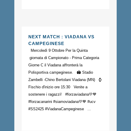
NEXT MATCH : VIADANA VS
CAMPEGINESE
Mercoledì 9 Ottobre Per la Quinta
giornata di Campionato - Prima Categoria
Giorne C il Viadana affronterà la
Polisportiva campeginese. 🏟️ Stadio
Zambelli -Chino Bertolani Viadana (MN) ⌚️
Fischio d'inizio ore 15:30 Venite a
sostenere i ragazzi! #forzaviadana💛💙
#forzacanarini #siamoviadana💛💙 #ucv
#SS2425 #ViadanaCampeginese ...