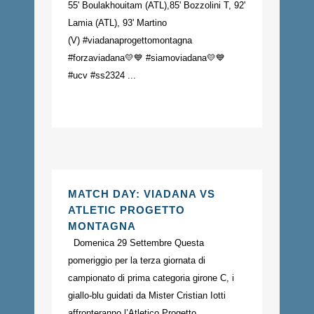
55' Boulakhouitam (ATL),85' Bozzolini T, 92'
Lamia (ATL), 93' Martino
(V) #viadanaprogettomontagna
#forzaviadana💛💙 #siamoviadana💛💙
#ucv #ss2324 ...
MATCH DAY: VIADANA VS
ATLETIC PROGETTO
MONTAGNA
Domenica 29 Settembre Questa
pomeriggio per la terza giornata di
campionato di prima categoria girone C, i
giallo-blu guidati da Mister Cristian Iotti
affronteranno l’Atletico Progetto