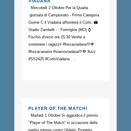
VIADANA
Mercoledì 2 Ottobre Per la Quarta
giornata di Campionato - Prima Categoria
Giorne C il Viadana affronterà il Corlo. 🏟️
Stadio Zambelli - - Formigine (MO) ⌚️
Fischio d'inizio ore 15:30 Venite a
sostenere i ragazzi! #forzaviadana💛💙
#forzacanarini #siamoviadana💛💙 #ucv
#SS2425 #CorloViadana ...
PLAYER OF THE MATCH!
Martedì 1 Ottobre Si aggiudica il premio
"Player of The Match" in occasione della
partita interna contro l'Atletic Progetto