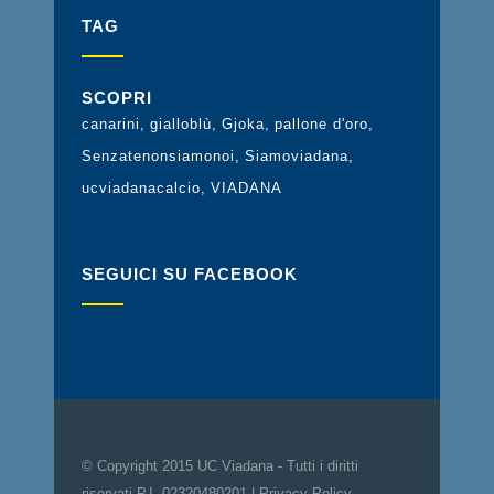
TAG
SCOPRI
canarini
gialloblù
Gjoka
pallone d'oro
Senzatenonsiamonoi
Siamoviadana
ucviadanacalcio
VIADANA
SEGUICI SU FACEBOOK
© Copyright 2015 UC Viadana - Tutti i diritti
riservati P.I. 02320480201 |
Privacy Policy