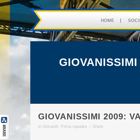
HOME
SOCI
GIOVANISSIMI
GIOVANISSIMI 2009: 
in
Giovanili
,
Prima squadra
Share