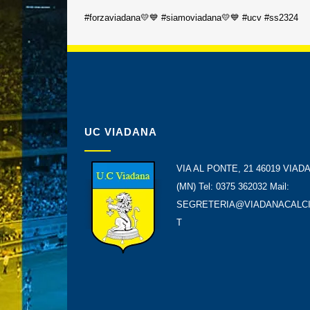
#forzaviadana💛💙 #siamoviadana💛💙 #ucv #ss2324
UC VIADANA
VIA AL PONTE, 21 46019 VIAD
(MN) Tel: 0375 362032 Mail:
SEGRETERIA@VIADANACALCI
T