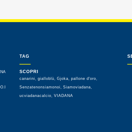
TAG
S
SCOPRI
ANA
canarini
gialloblù
Gjoka
pallone d'oro
O.I
Senzatenonsiamonoi
Siamoviadana
ucviadanacalcio
VIADANA