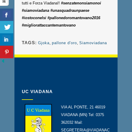
tutti e Forza Viadana!!
#senzatenonsiamonoi
#siamoviadana #unasquadraunpaese
#iostoconelsi #pallonedoromantovano2016
#migliorattaccantemantovano
TAGS:
Gjoka
,
pallone d'oro
,
Siamoviadana
UC VIADANA
VIA AL PONTE, 21 46019
VIADANA (MN) Tel: 0375
362032 Mail:
SEGRETERIA@VIADANAC