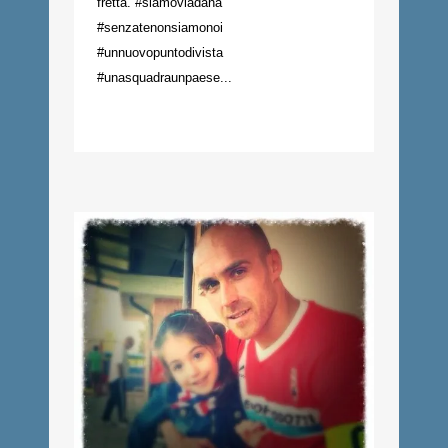
fretta. #siamoviadana
#senzatenonsiamonoi
#unnuovopuntodivista
#unasquadraunpaese...