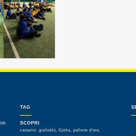
TAG
S
SCOPRI
ANA
canarini
gialloblù
Gjoka
pallone d'oro