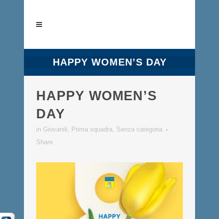
HAPPY WOMEN’S DAY
HAPPY WOMEN’S
DAY
in
Giovanili
,
Prima squadra
,
Senza categoria
Share