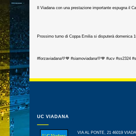
Il Viadana con una prestazione importante espugna il C
Prossimo turno di Coppa Emilia si disputerà domenica 1
#forzaviadana
💛💙
#siamoviadana
💛💙
#ucv
#ss2324
#s
UC VIADANA
VIA AL PONTE, 21 46019 VIAD