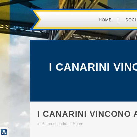
HOME
SOCI
I CANARINI VI
I CANARINI VINCONO 
in
Prima squadra
Share