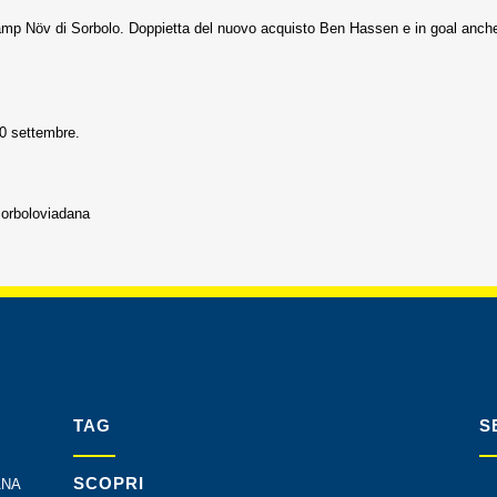
amp Növ di Sorbolo. Doppietta del nuovo acquisto Ben Hassen e in goal anche
0 settembre.
orboloviadana
TAG
S
SCOPRI
ANA