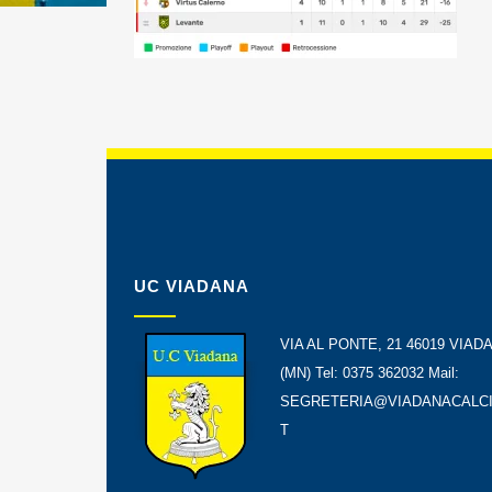
UC VIADANA
VIA AL PONTE, 21 46019 VIAD
(MN) Tel: 0375 362032 Mail:
SEGRETERIA@VIADANACALCI
T