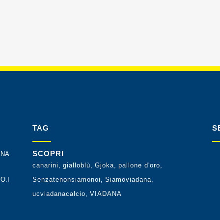
TAG
S
SCOPRI
ANA
canarini
gialloblù
Gjoka
pallone d'oro
O.I
Senzatenonsiamonoi
Siamoviadana
ucviadanacalcio
VIADANA