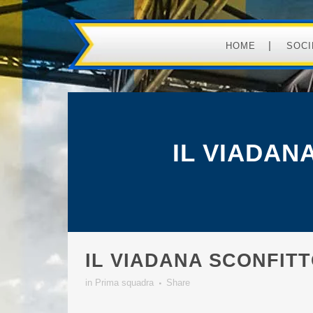
HOME
SOCI
IL VIADAN
IL VIADANA SCONFIT
in
Prima squadra
Share