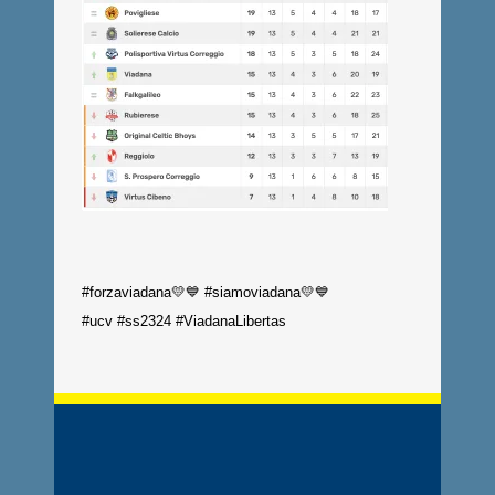
#forzaviadana
💛💙
#siamoviadana
💛💙
#ucv
#ss2324
#ViadanaLibertas