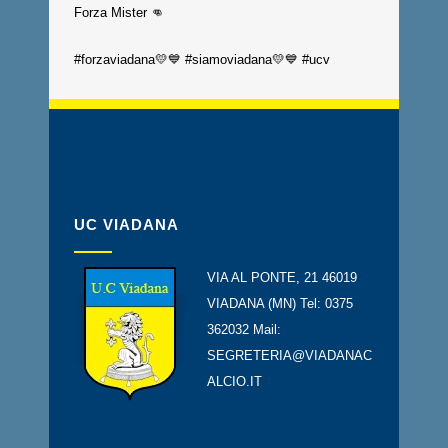
Forza Mister 👊
#forzaviadana💛💙 #siamoviadana💛💙 #ucv
UC VIADANA
VIA AL PONTE, 21 46019
VIADANA (MN) Tel: 0375
362032 Mail:
SEGRETERIA@VIADANAC
ALCIO.IT