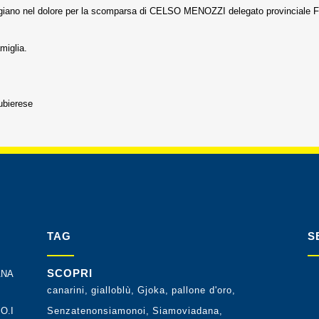
o Reggiano nel dolore per la scomparsa di CELSO MENOZZI delegato provincial
miglia.
bierese
TAG
S
SCOPRI
ANA
canarini
gialloblù
Gjoka
pallone d'oro
O.I
Senzatenonsiamonoi
Siamoviadana