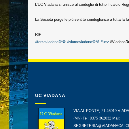
L’UC Viadana si unisce al cordoglio di tutto il calci
La Società porge le più sentite condoglianze a tutta la fa
RIP
#forzaviadana💛💙
#siamoviadana💛💙
#ucv
#ViadanaRu
UC VIADANA
VIA AL PONTE, 21 46019 VIAD
(MN) Tel: 0375 362032 Mail:
SEGRETERIA@VIADANACALCI