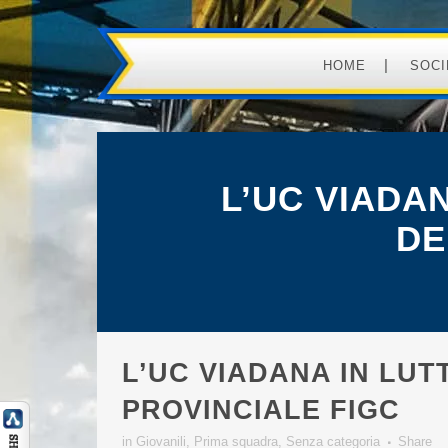
HOME
SOCI
L’UC VIADA
DE
L’UC VIADANA IN LU
PROVINCIALE FIGC
in
Giovanili
,
Prima squadra
,
Senza categoria
Share