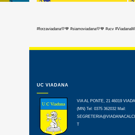
#forzaviadana💛💙 #siamoviadana💛💙 #ucv #ViadanaM
UC VIADANA
VIA AL PONTE, 21 46019 VIAD
(MN) Tel: 0375 362032 Mail:
SEGRETERIA@VIADANACALCI
T