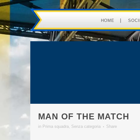
HOME
SOCI
MAN OF THE MATCH
in
Prima squadra
,
Senza categoria
Share