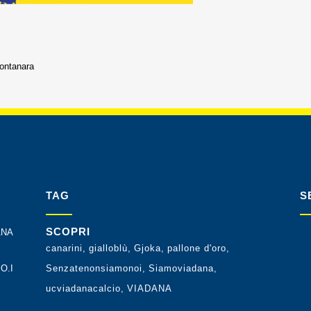
ontanara
TAG
S
SCOPRI
ANA
canarini
gialloblù
Gjoka
pallone d'oro
O.I
Senzatenonsiamonoi
Siamoviadana
ucviadanacalcio
VIADANA