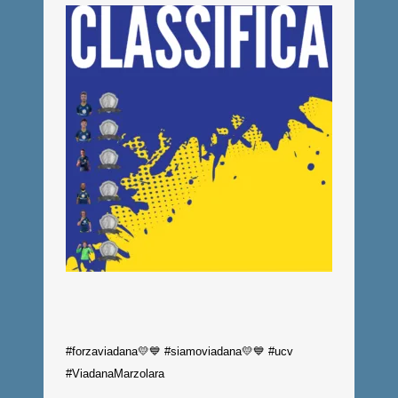
#forzaviadana💛💙 #siamoviadana💛💙 #ucv
#ViadanaMarzolara