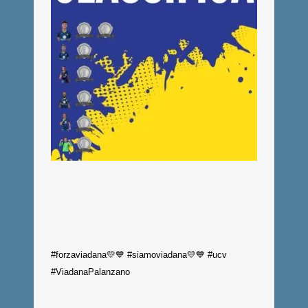
#forzaviadana💛💙 #siamoviadana💛💙 #ucv
#ViadanaPalanzano