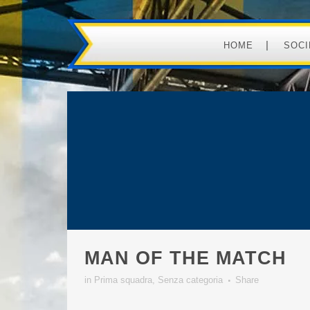
HOME
SOCI
MAN OF THE MATCH
in
Prima squadra
,
Senza categoria
Share