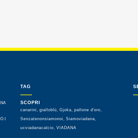
TAG
S
SCOPRI
ANA
canarini
gialloblù
Gjoka
pallone d'oro
O.I
Senzatenonsiamonoi
Siamoviadana
ucviadanacalcio
VIADANA