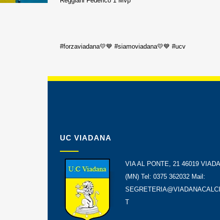
Reggiani Federico 1 Mvp
#forzaviadana💛💙 #siamoviadana💛💙 #ucv
UC VIADANA
VIA AL PONTE, 21 46019 VIAD
(MN) Tel: 0375 362032 Mail:
SEGRETERIA@VIADANACALCI
T