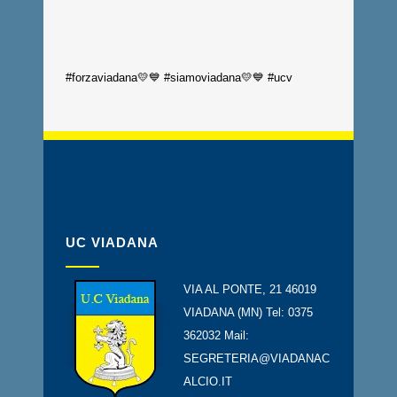
#forzaviadana💛💙 #siamoviadana💛💙 #ucv
UC VIADANA
VIA AL PONTE, 21 46019
VIADANA (MN) Tel: 0375
362032 Mail:
SEGRETERIA@VIADANAC
ALCIO.IT