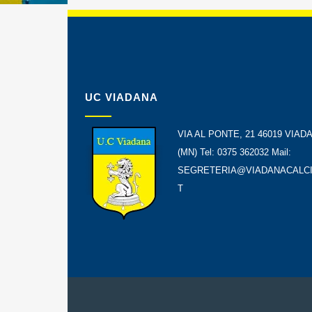
UC VIADANA
VIA AL PONTE, 21 46019 VIAD
(MN) Tel: 0375 362032 Mail:
SEGRETERIA@VIADANACALCI
T