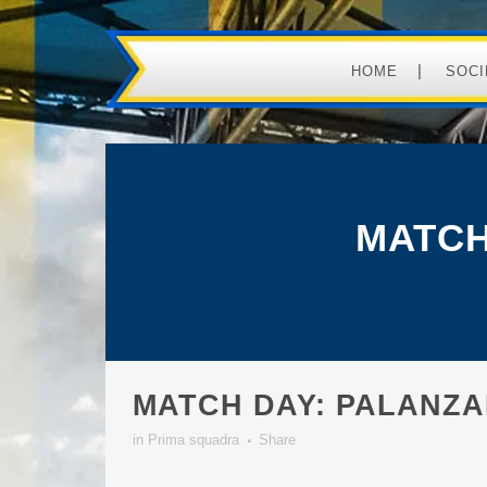
HOME
SOCI
MATCH
MATCH DAY: PALANZA
in
Prima squadra
Share