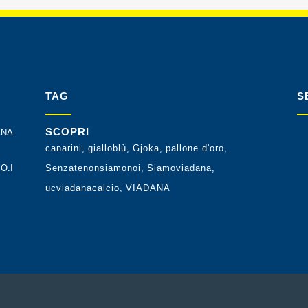
TAG
S
SCOPRI
ANA
canarini
gialloblù
Gjoka
pallone d'oro
O.I
Senzatenonsiamonoi
Siamoviadana
ucviadanacalcio
VIADANA