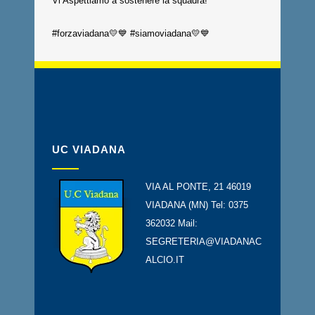
Vi Aspettiamo a sostenere la squadra!
#forzaviadana💛💙 #siamoviadana💛💙
UC VIADANA
VIA AL PONTE, 21 46019
VIADANA (MN) Tel: 0375
362032 Mail:
SEGRETERIA@VIADANAC
ALCIO.IT