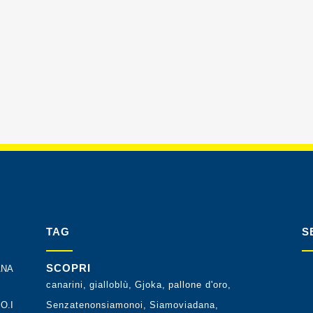
TAG
S
SCOPRI
ANA
canarini
gialloblù
Gjoka
pallone d'oro
O.I
Senzatenonsiamonoi
Siamoviadana