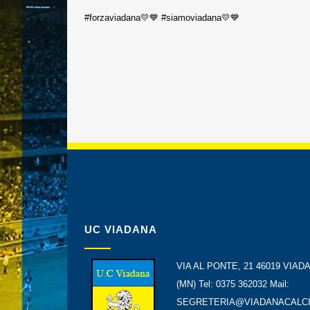
#forzaviadana💛💙 #siamoviadana💛💙
UC VIADANA
VIA AL PONTE, 21 46019 VIAD
(MN) Tel: 0375 362032 Mail:
SEGRETERIA@VIADANACALCI