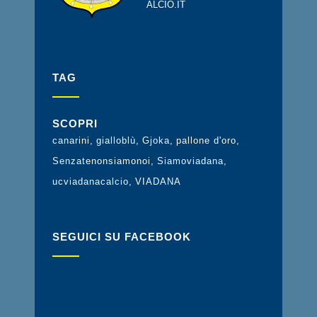
ALCIO.IT
TAG
SCOPRI
canarini
gialloblù
Gjoka
pallone d'oro
Senzatenonsiamonoi
Siamoviadana
ucviadanacalcio
VIADANA
SEGUICI SU FACEBOOK