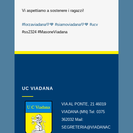
Vi aspettiamo a sostenere i ragazzi!
#forzaviadana💛💙
#siamoviadana💛💙
#ucv
#ss2324 #MasoneViadana
UC VIADANA
VIA AL PONTE, 21 46019
VIADANA (MN) Tel: 0375
362032 Mail:
SEGRETERIA@VIADANAC