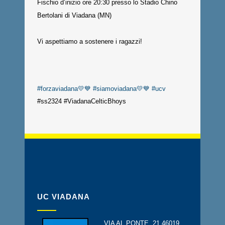
Fischio d’inizio ore 20:30 presso lo Stadio Chino
Bertolani di Viadana (MN)
Vi aspettiamo a sostenere i ragazzi!
#forzaviadana💛💙
#siamoviadana💛💙
#ucv
#ss2324 #ViadanaCelticBhoys
UC VIADANA
VIA AL PONTE, 21 46019