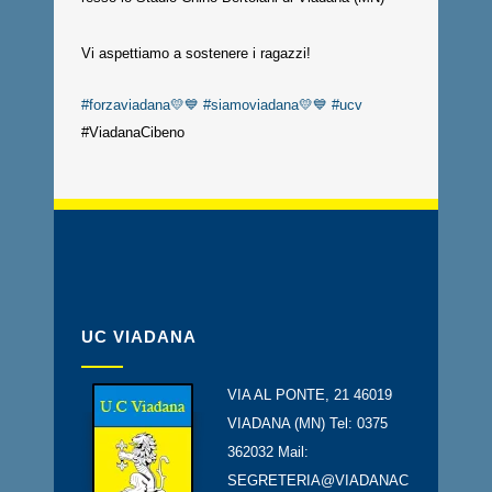
Vi aspettiamo a sostenere i ragazzi!
#forzaviadana💛💙
#siamoviadana💛💙
#ucv
#ViadanaCibeno
UC VIADANA
VIA AL PONTE, 21 46019
VIADANA (MN) Tel: 0375
362032 Mail:
SEGRETERIA@VIADANAC