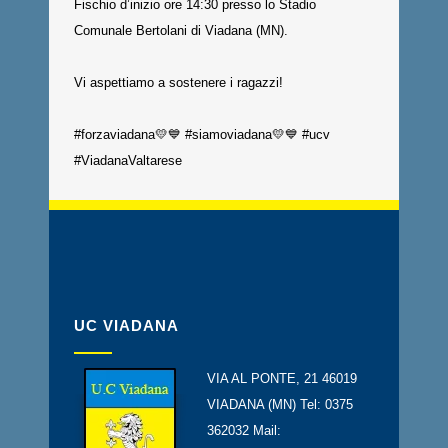
Fischio d’inizio ore 14:30 presso lo Stadio
Comunale Bertolani di Viadana (MN).
Vi aspettiamo a sostenere i ragazzi!
#forzaviadana
💛💙
#siamoviadana
💛💙
#ucv
#ViadanaValtarese
UC VIADANA
VIA AL PONTE, 21 46019
VIADANA (MN) Tel: 0375
362032 Mail: