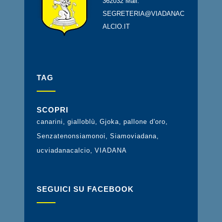
362032 Mail:
SEGRETERIA@VIADANAC
ALCIO.IT
TAG
SCOPRI
canarini
gialloblù
Gjoka
pallone d'oro
Senzatenonsiamonoi
Siamoviadana
ucviadanacalcio
VIADANA
SEGUICI SU FACEBOOK