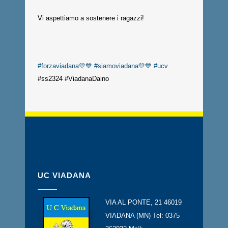
Vi aspettiamo a sostenere i ragazzi!
#forzaviadana💛💙
#siamoviadana💛💙
#ucv
#ss2324 #ViadanaDaino
UC VIADANA
VIA AL PONTE, 21 46019
VIADANA (MN) Tel: 0375