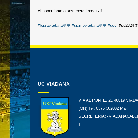
Vi aspettiamo a sostenere i ragazzi!
#forzaviadana💛💙
#siamoviadana💛💙
#ucv
#ss2324 #
UC VIADANA
VIA AL PONTE, 21 46019 VIAD
(MN) Tel: 0375 362032 Mail:
SEGRETERIA@VIADANACALCI
T