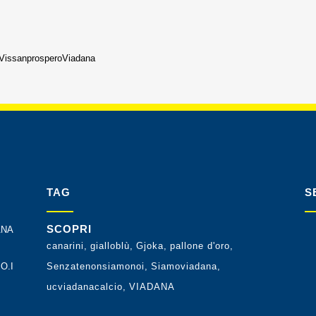
VissanprosperoViadana
TAG
S
SCOPRI
ANA
canarini
gialloblù
Gjoka
pallone d'oro
O.I
Senzatenonsiamonoi
Siamoviadana
ucviadanacalcio
VIADANA