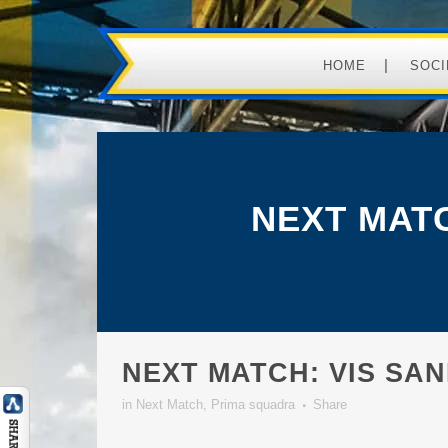
HOME
SOCI
NEXT MAT
NEXT MATCH: VIS SA
in
Next Match
,
Prima squadra
Share