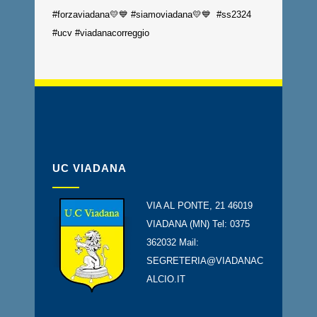
#forzaviadana
💛💙
#siamoviadana
💛💙
#ss2324
#ucv
#viadanacorreggio
UC VIADANA
VIA AL PONTE, 21 46019
VIADANA (MN) Tel: 0375
362032 Mail:
SEGRETERIA@VIADANAC
ALCIO.IT