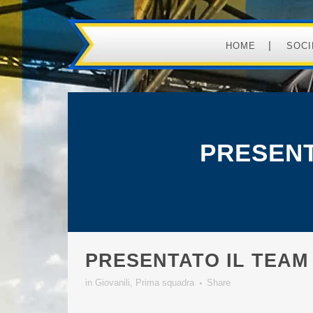
HOME
SOCI
PRESENT
PRESENTATO IL TEAM 
in
Giovanili
,
Prima squadra
Share