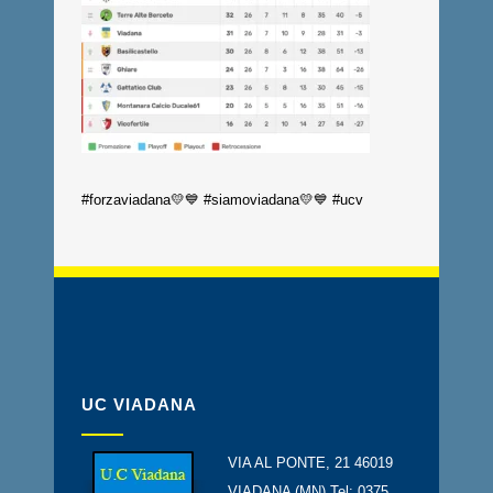
#forzaviadana💛💙 #siamoviadana💛💙 #ucv
UC VIADANA
VIA AL PONTE, 21 46019
VIADANA (MN) Tel: 0375