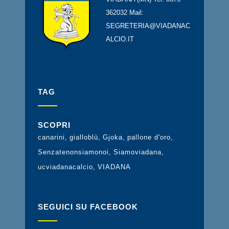
362032 Mail:
SEGRETERIA@VIADANAC
ALCIO.IT
TAG
SCOPRI
canarini
gialloblù
Gjoka
pallone d'oro
Senzatenonsiamonoi
Siamoviadana
ucviadanacalcio
VIADANA
SEGUICI SU FACEBOOK