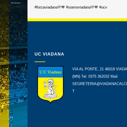
#forzaviadana💛💙 #siamoviadana💛💙 #ucv
UC VIADANA
VIA AL PONTE, 21 46019 VIAD
(MN) Tel: 0375 362032 Mail:
SEGRETERIA@VIADANACALCI
T