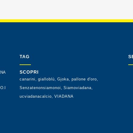
TAG
S
SCOPRI
ANA
canarini
gialloblù
Gjoka
pallone d'oro
O.I
Senzatenonsiamonoi
Siamoviadana
ucviadanacalcio
VIADANA