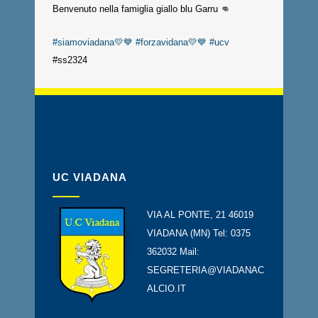
Benvenuto nella famiglia giallo blu Garru 👊
#siamoviadana💛💙
#forzavidana💛💙
#ucv
#ss2324
UC VIADANA
VIA AL PONTE, 21 46019
VIADANA (MN) Tel: 0375
362032 Mail:
SEGRETERIA@VIADANAC
ALCIO.IT