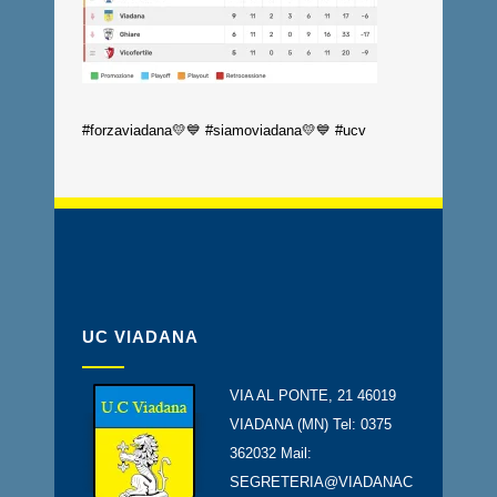
#forzaviadana💛💙 #siamoviadana💛💙 #ucv
UC VIADANA
VIA AL PONTE, 21 46019
VIADANA (MN) Tel: 0375
362032 Mail:
SEGRETERIA@VIADANAC