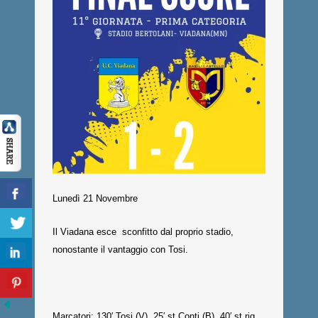
Lunedì 21 Novembre
Il Viadana esce sconfitto dal proprio stadio,
nonostante il vantaggio con Tosi.
Marcatori: 130′ Tosi (V), 25′ st Conti (B), 40′ st rig.