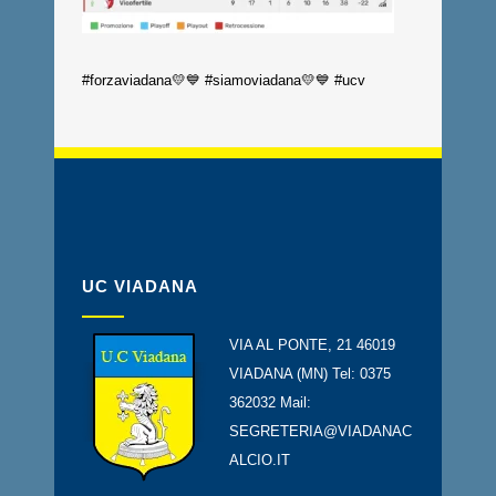
#forzaviadana💛💙 #siamoviadana💛💙 #ucv
UC VIADANA
VIA AL PONTE, 21 46019
VIADANA (MN) Tel: 0375
362032 Mail:
SEGRETERIA@VIADANAC
ALCIO.IT