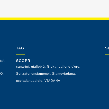
TAG
S
SCOPRI
ANA
canarini
gialloblù
Gjoka
pallone d'oro
O.I
Senzatenonsiamonoi
Siamoviadana
ucviadanacalcio
VIADANA