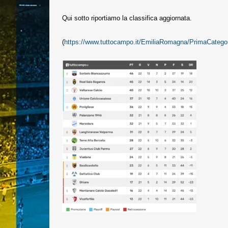
Qui sotto riportiamo la classifica aggiornata.
(
https://www.tuttocampo.it/EmiliaRomagna/PrimaCategor