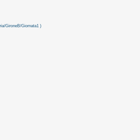
ia/GironeB/Giornata1 )