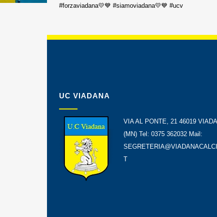
#forzaviadana💛💙 #siamoviadana💛💙 #ucv
UC VIADANA
VIA AL PONTE, 21 46019 VIAD
(MN) Tel: 0375 362032 Mail:
SEGRETERIA@VIADANACALCI
T