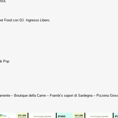
enza.
reet Food con DJ. Ingresso Libero.
 & Pop
amente – Boutique della Carne – Frambi’s sapori di Sardegna – Pizzeria Giovan