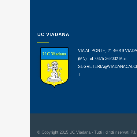
UC VIADANA
VIA AL PONTE, 21 46019 VIAD
(MN) Tel: 0375 362032 Mail:
SEGRETERIA@VIADANACALCI
T
© Copyright 2015 UC Viadana - Tutti i diritti riservati P