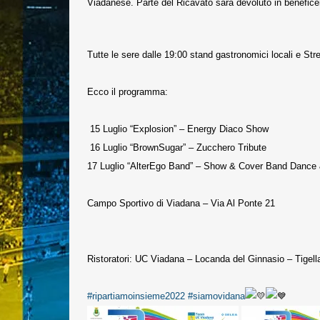
Viadanese. Parte del Ricavato sarà devoluto in benefic
Tutte le sere dalle 19:00 stand gastronomici locali e St
Ecco il programma:
15 Luglio “Explosion” – Energy Diaco Show
16 Luglio “BrownSugar” – Zucchero Tribute
17 Luglio “AlterEgo Band” – Show & Cover Band Dance
Campo Sportivo di Viadana – Via Al Ponte 21
Ristoratori: UC Viadana – Locanda del Ginnasio – Tigell
#ripartiamoinsieme2022
#siamovidana