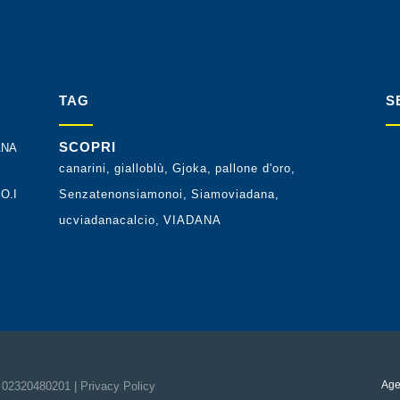
TAG
S
SCOPRI
ANA
canarini
gialloblù
Gjoka
pallone d'oro
O.I
Senzatenonsiamonoi
Siamoviadana
ucviadanacalcio
VIADANA
Age
.I. 02320480201 |
Privacy Policy