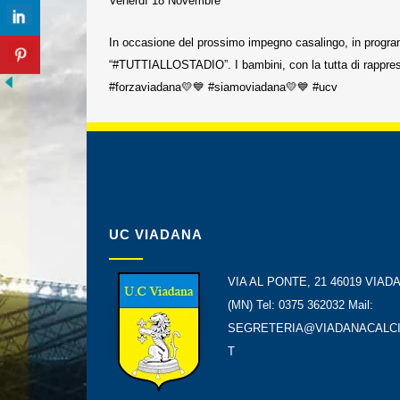
Venerdì 18 Novembre
In occasione del prossimo impegno casalingo, in programm
“#TUTTIALLOSTADIO”. I bambini, con la tutta di rapprese
#forzaviadana💛💙 #siamoviadana💛💙 #ucv
UC VIADANA
VIA AL PONTE, 21 46019 VIAD
(MN) Tel: 0375 362032 Mail:
SEGRETERIA@VIADANACALCI
T