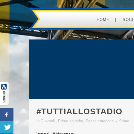
HOME
SOCI
#TUTTIALLOSTADIO
in
Giovanili
,
Prima squadra
,
Senza categoria
Share