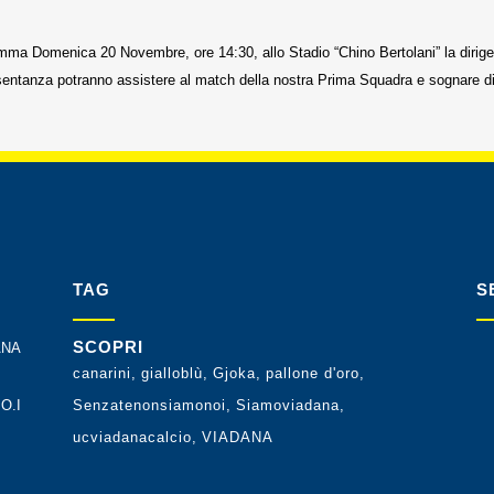
a Domenica 20 Novembre, ore 14:30, allo Stadio “Chino Bertolani” la dirigenza
ntanza potranno assistere al match della nostra Prima Squadra e sognare di di
TAG
S
SCOPRI
ANA
canarini
gialloblù
Gjoka
pallone d'oro
O.I
Senzatenonsiamonoi
Siamoviadana
ucviadanacalcio
VIADANA